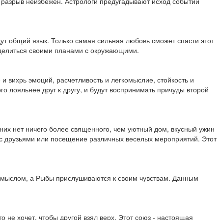
му разрыв неизбежен. Астрологи предугадывают исход событий
дут общий язык. Только самая сильная любовь сможет спасти этот
ет делиться своими планами с окружающими.
и вихрь эмоций, расчетливость и легкомыслие, стойкость и
го лояльнее друг к другу, и будут воспринимать причуды второй
них нет ничего более священного, чем уютный дом, вкусный ужин
 с друзьями или посещение различных веселых мероприятий. Этот
 смыслом, а Рыбы прислушиваются к своим чувствам. Данным
о не хочет, чтобы другой взял верх. Этот союз - настоящая