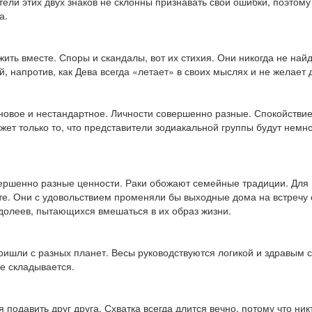
ители этих двух знаков не склонны признавать свои ошибки, поэто
а.
ить вместе. Споры и скандалы, вот их стихия. Они никогда не най
ий, напротив, как Дева всегда «летает» в своих мыслях и не жела
 новое и нестандартное. Личности совершенно разные. Спокойствие 
жет только то, что представители зодиакальной группы будут немно
овершенно разные ценности. Раки обожают семейные традиции. Для 
сте. Они с удовольствием променяли бы выходные дома на встречу
Водолеев, пытающихся вмешаться в их образ жизни.
пришли с разных планет. Весы руководствуются логикой и здравым
не складывается.
подавить друг друга. Схватка всегда длится вечно, потому что никт