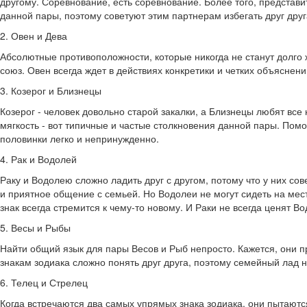
другому. Соревнование, есть соревнование. Более того, представ
данной пары, поэтому советуют этим партнерам избегать друг друг
2. Овен и Дева
Абсолютные противоположности, которые никогда не станут долго ж
союз. Овен всегда ждет в действиях конкретики и четких объяснен
3. Козерог и Близнецы
Козерог - человек довольно старой закалки, а Близнецы любят все
мягкость - вот типичные и частые столкновения данной пары. Помо
половинки легко и непринужденно.
4. Рак и Водолей
Раку и Водолею сложно ладить друг с другом, потому что у них с
и приятное общение с семьей. Но Водолеи не могут сидеть на ме
знак всегда стремится к чему-то новому. И Раки не всегда ценят 
5. Весы и Рыбы
Найти общий язык для пары Весов и Рыб непросто. Кажется, они 
знакам зодиака сложно понять друг друга, поэтому семейный лад 
6. Телец и Стрелец
Когда встречаются два самых упрямых знака зодиака, они пытаются 