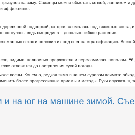
т грызунов на зиму. Саженцы можно обмотать сеткой, лапником и д
, и эффективно.
деревянной подпоркой, которая сломалась под тяжестью снега, и ку
то согнулась, ведь смородина – довольно гибкое растение.
сломанных веток и положил их под снег на стратификацию. Весной 
сов, видимо, полностью проржавела и переломилась пополам. Ей, к
тоже отложится до наступления сухой погоды.
чале весны. Конечно, редкая зима в нашем суровом климате обходи
менить более прогрессивные приемы и методы. Руки опускать я, т
м и на юг на машине зимой. Съе