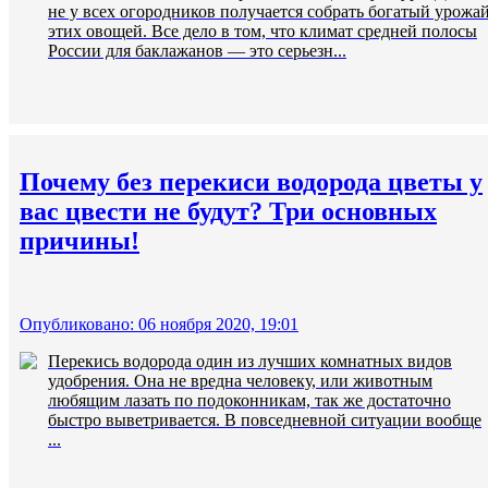
не у всех огородников получается собрать богатый урожа
этих овощей. Все дело в том, что климат средней полосы
России для баклажанов — это серьезн...
Почему без перекиси водорода цветы у
вас цвести не будут? Три основных
причины!
Опубликовано: 06 ноября 2020, 19:01
Перекись водорода один из лучших комнатных видов
удобрения. Она не вредна человеку, или животным
любящим лазать по подоконникам, так же достаточно
быстро выветривается. В повседневной ситуации вообще
...