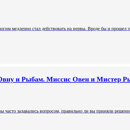
ногим медленно стал действовать на нервы. Вроде бы и прошел э
 Овну и Рыбам. Миссис Овен и Мистер 
ы часто задавались вопросом, правильно ли вы приняли решение.