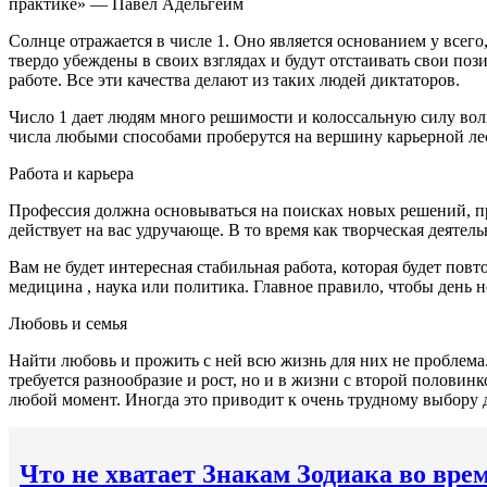
практике» — Павел Адельгейм
Солнце отражается в числе 1. Оно является основанием у всего
твердо убеждены в своих взглядах и будут отстаивать свои по
работе. Все эти качества делают из таких людей диктаторов.
Число 1 дает людям много решимости и колоссальную силу воли
числа любыми способами проберутся на вершину карьерной ле
Работа и карьера
Профессия должна основываться на поисках новых решений, про
действует на вас удручающе. В то время как творческая деятел
Вам не будет интересная стабильная работа, которая будет повт
медицина , наука или политика. Главное правило, чтобы день 
Любовь и семья
Найти любовь и прожить с ней всю жизнь для них не проблема. 
требуется разнообразие и рост, но и в жизни с второй половин
любой момент. Иногда это приводит к очень трудному выбору д
Что не хватает Знакам Зодиака во вре