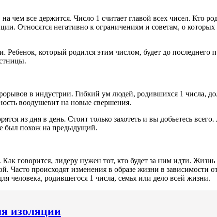
, на чем все держится. Число 1 считает главой всех чисел. Кто 
зиции. Относятся негативно к ограничениям и советам, о которы
. Ребенок, который родился этим числом, будет до последнего п
стницы.
рывов в индустрии. Гибкий ум людей, родившихся 1 числа, долж
ьность воодушевит на новые свершения.
орятся из дня в день. Стоит только захотеть и вы добьетесь всег
не был похож на предыдущий.
Как говорится, лидеру нужен тот, кто будет за ним идти. Жизнь 
кой. Часто происходят изменения в образе жизни в зависимости о
ля человека, родившегося 1 числа, семья или дело всей жизни.
мя изоляции